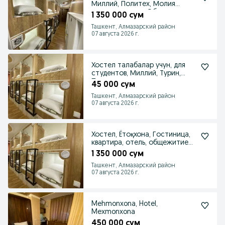
Миллий, Политех, Молия
сиртқи яқинида. Общежитие
1 350 000 сум
Ташкент, Алмазарский район
07 августа 2026 г.
Хостел талабалар учун, для
студентов, Миллий, Турин,
Политех, кунлик
45 000 сум
Ташкент, Алмазарский район
07 августа 2026 г.
Хостел, Ётоқхона, Гостиница,
квартира, отель, общежитие
студентам
1 350 000 сум
Ташкент, Алмазарский район
07 августа 2026 г.
Mehmonxona, Hotel,
Mexmonxona
450 000 сум